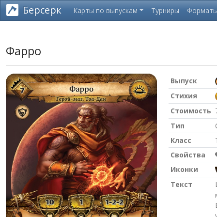
Берсерк
Карты по выпускам
Турниры
Формат
Фарро
Выпуск
Стихия
Стоимость
Тип
Класс
Свойства
Иконки
Текст