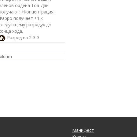
членов ордена Тоа-Дан
получают: «Концентрация:
Фарро получает +1 к
следующему разряду» до
конца хода.
: Разряд на 2-3-3
uildrim
Манифест
Кодекс