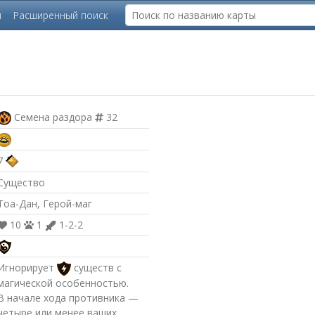
ы
Расширенный поиск
Семена раздора
32
7
Существо
Тоа-Дан, Герой-маг
10
1
1-2-2
Игнорирует
существ с
магической особенностью.
В начале хода противника —
четыре или менее ваших