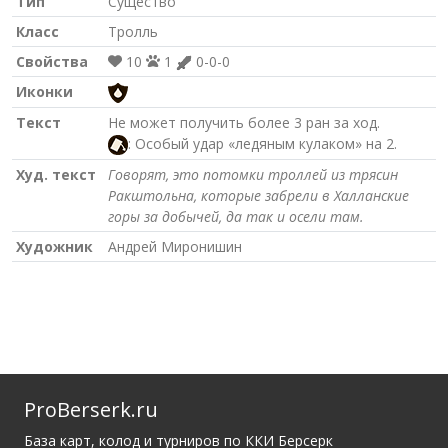
Тип
Существо
Класс
Тролль
Свойства
10
1
0-0-0
Иконки
Текст
Не может получить более 3 ран за ход.
: Особый удар «ледяным кулаком» на 2.
Худ. текст
Говорят, это потомки троллей из трясин
Ракштольна, которые забрели в Халланские
горы за добычей, да так и осели там.
Художник
Андрей Миронишин
ProBerserk.ru
База карт, колод и турниров по ККИ Берсерк