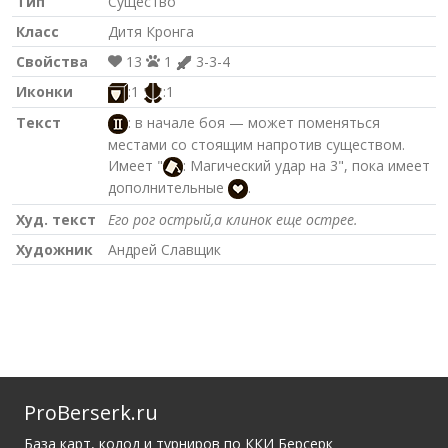
Тип
Существо
Класс
Дитя Кронга
Свойства
13
1
3-3-4
Иконки
:1
:1
Текст
: в начале боя — может поменяться
местами со стоящим напротив существом.
Имеет "
: Магический удар на 3", пока имеет
дополнительные
.
Худ. текст
Его рог острый,а клинок еще острее.
Художник
Андрей Славщик
ProBerserk.ru
База карт, колод и турниров по ККИ Берсерк