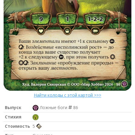
Найти колоды с этой картой >>>
Выпуск
Ложные боги
86
Стихия
Стоимость
5