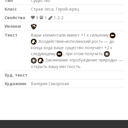
Тип
Существо
Класс
Страж леса, Герой-жрец
Свойства
9
1
1-2-2
Иконки
Текст
Ваши элементали имеют +1 к сильному
.
:Воздействие«исполинский рост» — до
конца хода ваше существо получает +2 к
следующему
, при этом получить
.
:Заклинание «пробуждение природы» —
открыть вашу местность.
Худ. текст
Художник
Валерия Сикорская