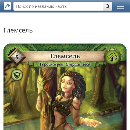
Глемсель