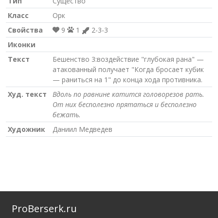
Тип
Существо
Класс
Орк
Свойства
9
1
2-3-3
Иконки
Текст
Бешенство 3:воздействие "глубокая рана" —
атакованный получает "Когда бросает кубик
— раниться на 1" до конца хода противника.
Худ. текст
Вдоль по равнине катится головорезов рать.
От них бесполезно прятаться и бесполезно
бежать.
Художник
Даниил Медведев
ProBerserk.ru