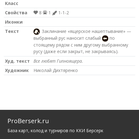
Класс
Свойства
8
1
1-1-2
Иконки
Текст
: Заклинание «ящерское нашептывание» —
выбранный рус наносит слабый
по
стоящему рядом с ним другому выбранному
русу (даже если закрыт, не закрываясь).
Худ. текст
Все любят Гипноящера.
Художник
Николай Дихтяренко
ProBerserk.ru
База карт, колод и турниров по ККИ Берсерк