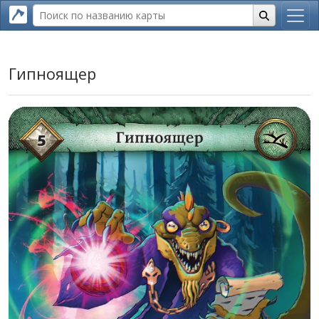
Гипноящер