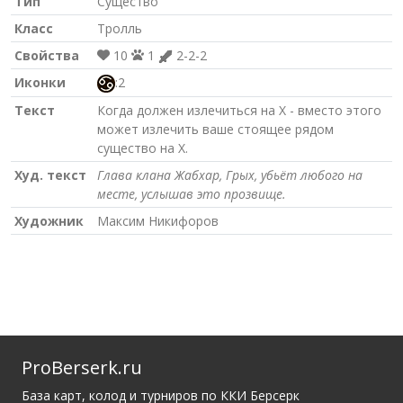
Тип
Существо
Класс
Тролль
Свойства
10
1
2-2-2
Иконки
:2
Текст
Когда должен излечиться на Х - вместо этого
может излечить ваше стоящее рядом
существо на Х.
Худ. текст
Глава клана Жабхар, Грых, убьёт любого на
месте, услышав это прозвище.
Художник
Максим Никифоров
ProBerserk.ru
База карт, колод и турниров по ККИ Берсерк