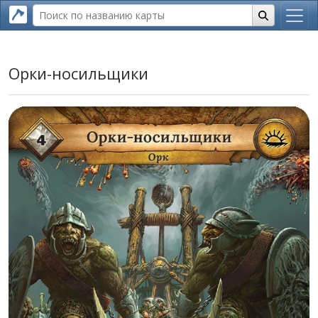
Орки-носильщики