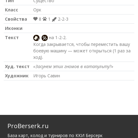
Тип
Существо
Класс
Орк
Свойства
8
1
2-2-3
Иконки
Текст
:
на 1-2-2.
Когда закрывается, чтобы переместить вашу
боевую машину — может открыться (1 раз за
ход).
Худ. текст
«Засунем этих гномов в катапульту?»
Художник
Игорь Савин
ProBerserk.ru
База карт, колод и турниров по ККИ Берсерк