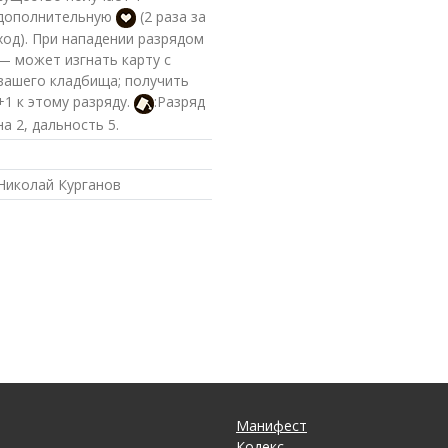
дополнительную
(2 раза за
ход). При нападении разрядом
— может изгнать карту с
вашего кладбища; получить
+1 к этому разряду.
:Разряд
на 2, дальность 5.
Николай Курганов
Манифест
Кодекс