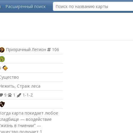
ы
Расширенный поиск
Призрачный Легион
106
5
Существо
Нежить, Страж леса
9
1
1-1-2
Когда карта покидает любое
кладбище — воздействие
"жизнь в гниении" —
существо получает 1