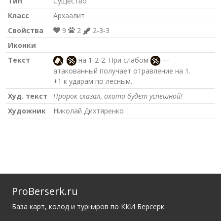
Тип
Существо
Класс
Архаалит
Свойства
9
2
2-3-3
Иконки
Текст
:
на 1-2-2. При слабом
—
атакованный получает отравление на 1.
+1 к ударам по лесным.
Худ. текст
Пророк сказал, охота будет успешной!
Художник
Николай Дихтяренко
ProBerserk.ru
База карт, колод и турниров по ККИ Берсерк