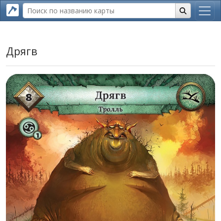
Дрягв