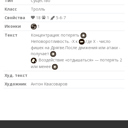
Тип
Существо
Класс
Тролль
Свойства
18
1
5-6-7
Иконки
:1
Текст
Концентрация: потерять
.
Неповоротливость. -Х к
,где Х - число
фишек на Дрягве.После движения или атаки -
получает
.
:Воздействие «отдышаться» — потерять 2
или менее
.
Худ. текст
Художник
Антон Квасоваров