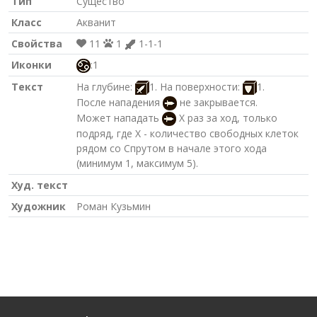
Тип
Существо
Класс
Акванит
Свойства
11
1
1-1-1
Иконки
:1
Текст
На глубине:
1. На поверхности:
1.
После нападения
не закрывается.
Может нападать
X раз за ход, только
подряд, где X - количество свободных клеток
рядом со Спрутом в начале этого хода
(минимум 1, максимум 5).
Худ. текст
Художник
Роман Кузьмин