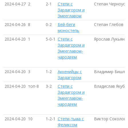
2024-04-27
2
2-1
Степи с
Степан Черноусо
Зардагором и
Змееглавом
2024-04-26
8
0-2
Бей-беги
Степан Глебов
моностепь
2024-04-20
1
5-0-1
Степи с
Ярослав Лукьяне
Зардагором и
Змееглавом-
чародеем
2024-04-20
3
1-2
Аккенийцы с
Владимир Бишле
Зардагором
2024-04-20
топ-8
3-2
Степи с
Владислав Якубо
Зардагором и
Змееглавом-
чародеем
2024-04-20
10
1-2-1
Степи-тьма с
Виктор Соколов
Феликсом