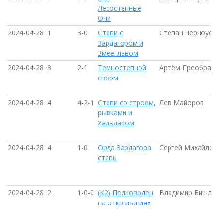
Лесостепные
Очи
2024-04-28
1
3-0
Степи с
Степан Черноусо
Зардагором и
Змееглавом
2024-04-28
3
2-1
Темностепной
Артём Преображ
сворм
2024-04-28
4
4-2-1
Степи со строем,
Лев Майоров
рывками и
Хальдаром
2024-04-28
4
1-0
Орда Зардагора
Сергей Михайлов
степь
2024-04-28
2
1-0-0
(К2) Полководец
Владимир Бишле
на открываниях