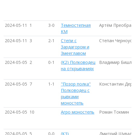
2024-05-11
1
3-0
Темностепная
Артём Преображ
КМ
2024-05-11
3
2-1
Степи с
Степан Черноусо
Зардагором и
Змееглавом
2024-05-05
2
0-1
(К2) Полководец
Владимир Бишле
на открываниях
2024-05-05
7
1-1
"Позор полка"
Константин Дер
Полководец с
рывками
моностепь
2024-05-05
10
Агро моностепь
Роман Токмин
2024-05-05
5
0-0
(К3)
Дмитрий Шувало