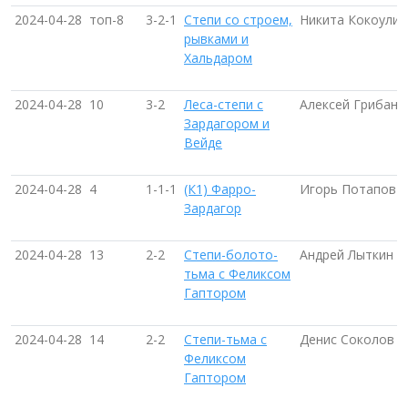
2024-04-28
топ-8
3-2-1
Степи со строем,
Никита Кокоулин
рывками и
Хальдаром
2024-04-28
10
3-2
Леса-степи с
Алексей Грибано
Зардагором и
Вейде
2024-04-28
4
1-1-1
(К1) Фарро-
Игорь Потапов
Зардагор
2024-04-28
13
2-2
Степи-болото-
Андрей Лыткин
тьма с Феликсом
Гаптором
2024-04-28
14
2-2
Степи-тьма с
Денис Соколов
Феликсом
Гаптором