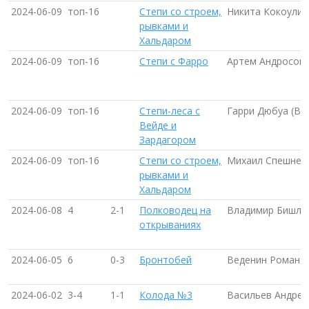
2024-06-09
топ-16
Степи со строем,
Никита Кокоулин
рывками и
Хальдаром
2024-06-09
топ-16
Степи с Фарро
Артем Андросов 
2024-06-09
топ-16
Степи-леса с
Гарри Дюбуа (Ви
Вейде и
Зардагором
2024-06-09
топ-16
Степи со строем,
Михаил Спешнев 
рывками и
Хальдаром
2024-06-08
4
2-1
Полководец на
Владимир Бишле
открываниях
2024-06-05
6
0-3
Бронтобей
Веденин Роман
2024-06-02
3-4
1-1
Колода №3
Васильев Андрей