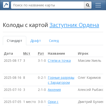
Колоды с картой
Заступник Ордена
Стандарт
Драфт
Силед
Дата
Мст
Рзт
Название
Игрок
2025-08-17
3
3-1-0
Степи и точка
Максим Хмель
2025-08-16
8
0-2-1
Горные разряды
Олег Каримов
с Зардагором
2025-07-10
3
2-1-0
Аккения
Алексей Рыбаков
2025-07-05
1 место
3-0-1
Орки с
Дмитрий Булаев