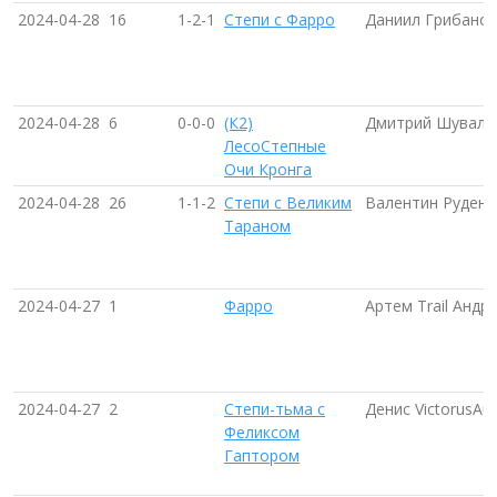
2024-04-28
16
1-2-1
Степи с Фарро
Даниил Грибанов
2024-04-28
6
0-0-0
(К2)
Дмитрий Шувало
ЛесоСтепные
Очи Кронга
2024-04-28
26
1-1-2
Степи с Великим
Валентин Руденк
Тараном
2024-04-27
1
Фарро
Артем Trail Андр
2024-04-27
2
Степи-тьма с
Денис VictorusAu
Феликсом
Гаптором