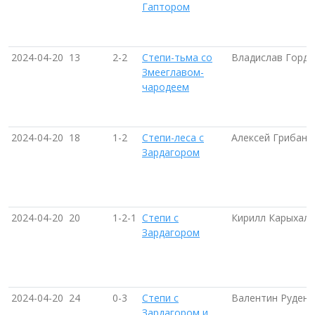
Гаптором
2024-04-20
13
2-2
Степи-тьма со
Владислав Горде
Змееглавом-
чародеем
2024-04-20
18
1-2
Степи-леса с
Алексей Грибано
Зардагором
2024-04-20
20
1-2-1
Степи с
Кирилл Карыхал
Зардагором
2024-04-20
24
0-3
Степи с
Валентин Руденк
Зардагором и