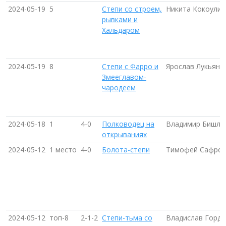
2024-05-19
5
Степи со строем,
Никита Кокоулин
рывками и
Хальдаром
2024-05-19
8
Степи с Фарро и
Ярослав Лукьяне
Змееглавом-
чародеем
2024-05-18
1
4-0
Полководец на
Владимир Бишле
открываниях
2024-05-12
1 место
4-0
Болота-степи
Тимофей Сафроно
2024-05-12
топ-8
2-1-2
Степи-тьма со
Владислав Горде