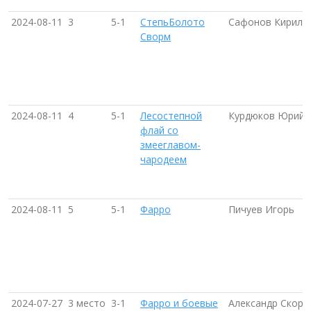
2024-08-11
3
5-1
СтепьБолото
Сафонов Кирилл
Сворм
2024-08-11
4
5-1
Лесостепной
Курдюков Юрий
флай со
змееглавом-
чародеем
2024-08-11
5
5-1
Фарро
Пичуев Игорь
2024-07-27
3 место
3-1
Фарро и боевые
Александр Скорб