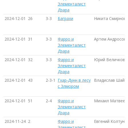
Элементалист
Дзара
2024-12-01
26
3-3
Баграхи
Никита Смирнов 
2024-12-01
31
3-3
Фарро и
Артем Андросов 
Элементалист
Дзара
2024-12-01
32
3-3
Фарро и
Юрий Величковск
Элементалист
Дзара
2024-12-01
43
2-3-1
Гхар-Дунн в лесу
Владислав Шайму
с Элмором
2024-12-01
51
2-4
Фарро и
Михаил Матвеев 
Элементалист
Дзара
2024-11-24
2
Фарро и
Евгений Колтуно
Элементалист