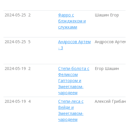
2024-05-25
2
Фарро с
Шашин Егор
блэкджеком и
служками
2024-05-25
5
Андросов Артем
Андросов Артем
- 3
2024-05-19
2
Степи-болота с
Егор Шашин
Феликсом
Гаптором и
Змееглавом-
чародеем
2024-05-19
4
Степи-леса с
Алексей Грибано
Вейде и
Змееглавом-
чародеем