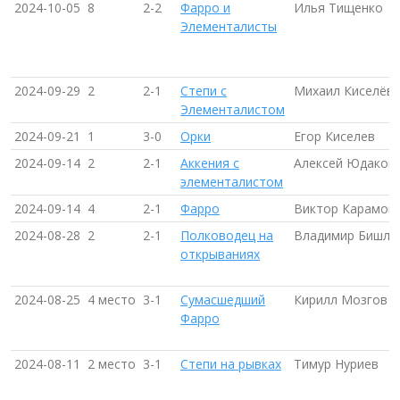
2024-10-05
8
2-2
Фарро и
Илья Тищенко
Элементалисты
2024-09-29
2
2-1
Степи с
Михаил Киселёв
Элементалистом
2024-09-21
1
3-0
Орки
Егор Киселев
2024-09-14
2
2-1
Аккения с
Алексей Юдаков
элементалистом
2024-09-14
4
2-1
Фарро
Виктор Карамов
2024-08-28
2
2-1
Полководец на
Владимир Бишле
открываниях
2024-08-25
4 место
3-1
Сумасшедший
Кирилл Мозгов
Фарро
2024-08-11
2 место
3-1
Степи на рывках
Тимур Нуриев