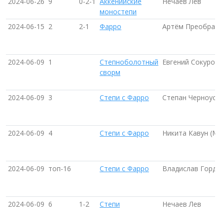
2024-06-26
9
0-2-1
Аккенийские
Нечаев Лев
моностепи
2024-06-15
2
2-1
Фарро
Артём Преображ
2024-06-09
1
Степноболотный
Евгений Сокуров
сворм
2024-06-09
3
Степи с Фарро
Степан Черноусо
2024-06-09
4
Степи с Фарро
Никита Кавун (М
2024-06-09
топ-16
Степи с Фарро
Владислав Горде
2024-06-09
6
1-2
Степи
Нечаев Лев