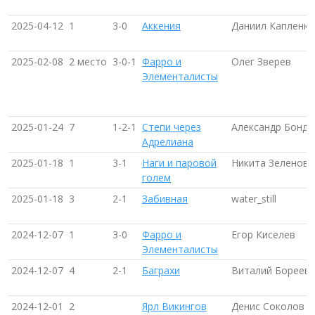
2025-04-12
1
3-0
Аккения
Даниил Капленко
2025-02-08
2 место
3-0-1
Фарро и
Олег Зверев
Элементалисты
2025-01-24
7
1-2-1
Степи через
Александр Бонда
Адрелиана
2025-01-18
1
3-1
Наги и паровой
Никита Зеленов
голем
2025-01-18
3
2-1
Забивная
water_still
2024-12-07
1
3-0
Фарро и
Егор Киселев
Элементалисты
2024-12-07
4
2-1
Баграхи
Виталий Бореев
2024-12-01
2
Ярл Викингов
Денис Соколов (