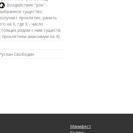
: Воздействие "рок" -
выбранное существо
получает проклятие, ранить
его на X, где X - число
стоящих рядом с ним существ
с проклятием (максимум на 4).
Руслан Свободин
Манифест
Кодекс