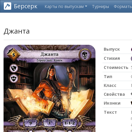
Берсерк
Карты по выпускам
Турниры
Формат
Джанта
Выпуск
Стихия
Стоимость
Тип
Класс
Свойства
Иконки
Текст