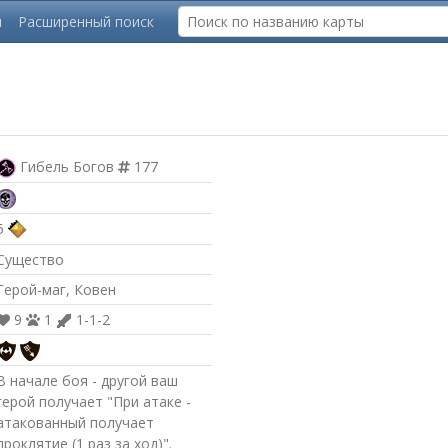
ы
Расширенный поиск
Гибель Богов
177
5
Существо
Герой-маг, Ковен
9
1
1-1-2
В начале боя - другой ваш
герой получает "При атаке -
атакованный получает
проклятие (1 раз за ход)".