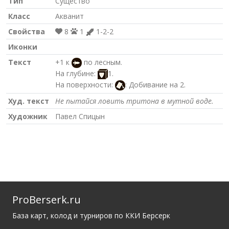
Тип
Существо
Класс
Акванит
Свойства
8
1
1-2-2
Иконки
Текст
+1 к
по лесным.
На глубине:
1.
На поверхности:
: Добивание на 2.
Худ. текст
Не пытайся ловить тритона в мутной воде.
Художник
Павел Спицын
ProBerserk.ru
База карт, колод и турниров по ККИ Берсерк