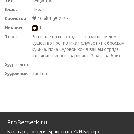
Тип
Существо
Класс
Пират
Свойства
10
1
2-2-3
Иконки
:1
Текст
В начале вашего хода — стоящее рядом
существо противника получает -1 к броскам
кубика, пока Судовой кок в вашем отряде
(воздействие «несварение», 3 раза за бой).
Худ. текст
Художник
SadTun
ProBerserk.ru
База карт, колод и турниров по ККИ Берсерк