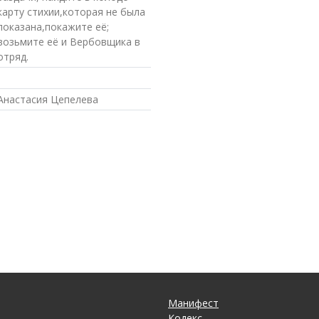
карту стихии,которая не была
показана,покажите её;
возьмите её и Вербовщика в
отряд.
Анастасия Цепелева
Манифест
Кодекс