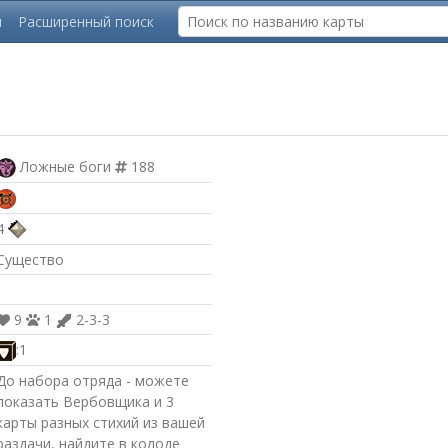
ы
Расширенный поиск
Ложные боги
188
4
Существо
9
1
2-3-3
:1
До набора отряда - можете
показать Вербовщика и 3
карты разных стихий из вашей
раздачи, найдите в колоде