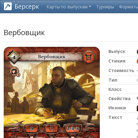
Берсерк
Карты по выпускам
Турниры
Формат
Вербовщик
Выпуск
Стихия
Стоимость
Тип
Класс
Свойства
Иконки
Текст