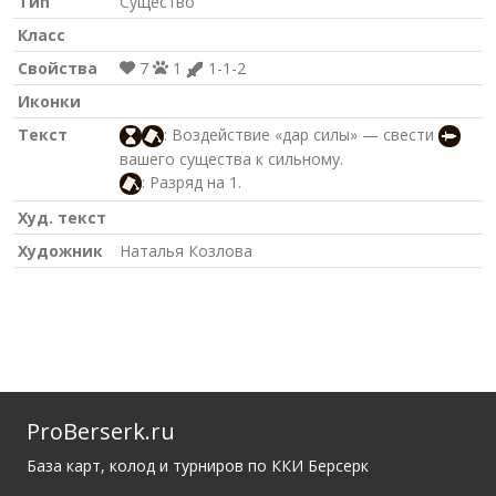
Тип
Существо
Класс
Свойства
7
1
1-1-2
Иконки
Текст
: Воздействие «дар силы» — свести
вашего существа к сильному.
: Разряд на 1.
Худ. текст
Художник
Наталья Козлова
ProBerserk.ru
База карт, колод и турниров по ККИ Берсерк