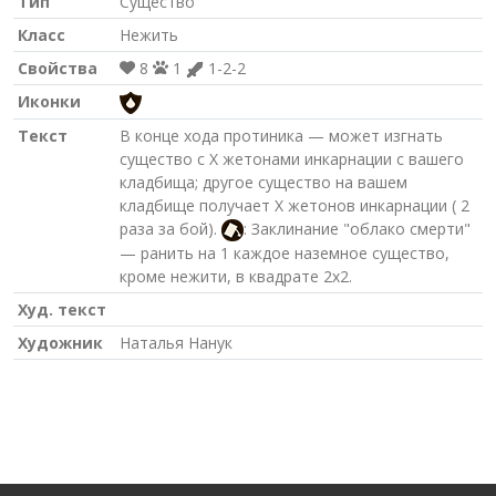
Тип
Существо
Класс
Нежить
Свойства
8
1
1-2-2
Иконки
Текст
В конце хода протиника — может изгнать
существо с Х жетонами инкарнации с вашего
кладбища; другое существо на вашем
кладбище получает Х жетонов инкарнации ( 2
раза за бой).
: Заклинание "облако смерти"
— ранить на 1 каждое наземное существо,
кроме нежити, в квадрате 2х2.
Худ. текст
Художник
Наталья Нанук