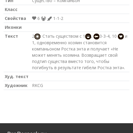
Тип
Существо – Компаньон
Класс
Свойства
6
1-1-2
Иконки
Текст
2
: Стать существом с 1
,
3-3-4, 10
и
1, одновременно хозяин становится
компаньоном Ростка энта и получает «Не
может менять хозяина. Возвращает свой
подтип существа вместо того, чтобы
погибнуть в результате гибели Ростка энта».
Худ. текст
Художник
RKCG