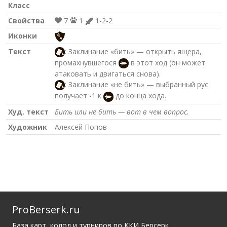
Класс
Свойства
7
1
1-2-2
Иконки
Текст
: Заклинание «бить» — открыть ящера,
промахнувшегося
в этот ход (он может
атаковать и двигаться снова).
: Заклинание «не бить» — выбранный рус
получает -1 к
до конца хода.
Худ. текст
Бить или не бить — вот в чем вопрос.
Художник
Алексей Попов
ProBerserk.ru
База карт, колод и турниров по ККИ Берсерк