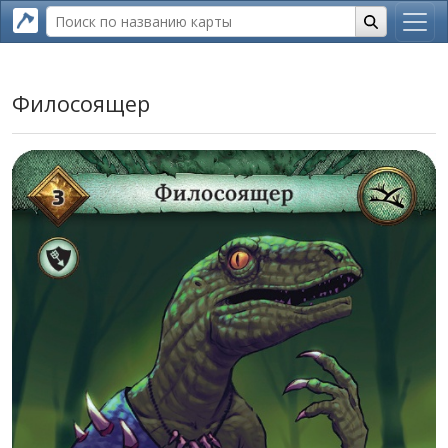
Филосоящер