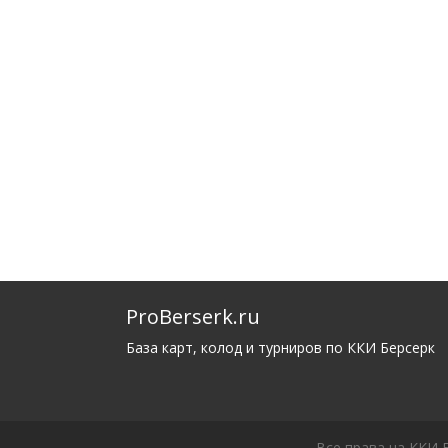
ProBerserk.ru
База карт, колод и турниров по ККИ Берсерк
Все права на ККИ 