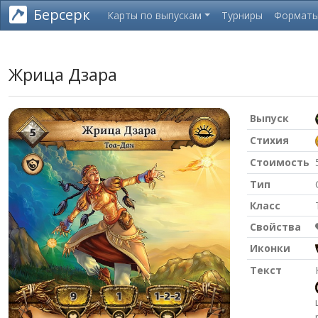
Берсерк
Карты по выпускам
Турниры
Формат
Жрица Дзара
Выпуск
Стихия
Стоимость
Тип
Класс
Свойства
Иконки
Текст