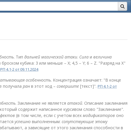
бность
. Тип
дальней
магической атаки
.
Сила
и
величина
броском кубика: 3 или меньше – X; 4,5 – Y; 6 – Z. "Разряд на Х"
.
РП 4.1-2 от 09.11.2024
батывающая особенность
. Концентрация означает: "В конце
не получала
ран
в этот ход –
совершите
[текст]".
РП 4.1-2 от
собность
. Заклинание не является
атакой
. Описание заклинания
 который содержит написанное курсивом слово "Заклинание".
ффектов
(в том числе, если с учетом всех
модификаторов
оно
итается
успешно
выполненным:
сопутствующие этому
абатывают, а зависящие от этого заклинания способности в