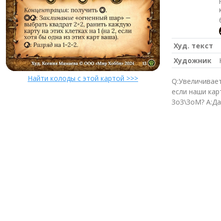
Худ. текст
Художник
Найти колоды с этой картой >>>
Q:Увеличивает
если наши кар
ЗоЗ\ЗоМ? A:Да