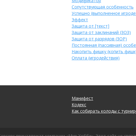
Модификатор
Сопутствующая особенность
Успешно (выполненное игродеи
Эффект
Защита от [текст]
Защита от заклинаний (ЗОЗ)
Защита от разрядов (ЗОР)
Постоянная (пассивная) особ
Накопить фишку (копить фишк
Оплата (игродействия)
Манифест
Кодекс
Как собирать колоды с турнир
Берсерк принадлежат компании «Мир Хобби». Этот сайт не связа