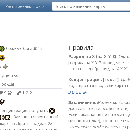
ы
Расширенный поиск
Правила
Ложные боги
13
Разряд на X (на X-Y-Z)
.
Спосо
разряда на X-Y-Z определяется 
5
– это всегда "разряд на X-X-X"
Существо
Концентрация: [текст]
.
Сра
Тоа-Дан
хода противника, если карта 
09.11.2024
9
1
1-2-2
Заклинание
.
Магическая спо
даётся в тексте особенности,
Концентрация: получить
.
Если заклинание не наносит
э
: Заклинание «огненный
не наносит
ран
), то оно не сч
шар» - выбрать квадрат 2х2,
заклинанию особенности
не ср
ранить каждую карту на этих