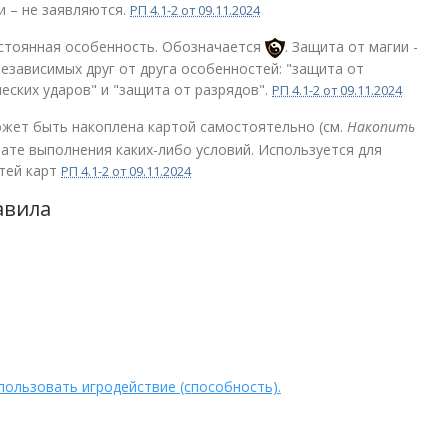
и – не заявляются.
РП 4.1-2 от 09.11.2024
остоянная особенность. Обозначается
. Защита от магии -
независимых друг от друга особенностей: "защита от
ческих ударов" и "защита от разрядов".
РП 4.1-2 от 09.11.2024
ожет быть накоплена картой самостоятельно (см.
Накопить
тате выполнения каких-либо условий. Используется для
тей карт
РП 4.1-2 от 09.11.2024
авила
пользовать игродействие (способность).