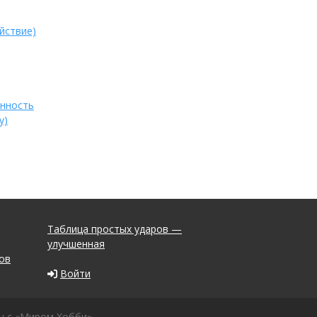
̆ствие)
енность
у)
Таблица простых ударов —
улучшенная
ов
Войти
н с «Миром Хобби».