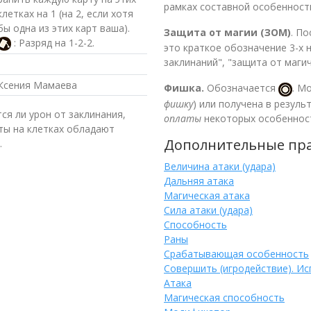
рамках составной особенност
клетках на 1 (на 2, если хотя
бы одна из этих карт ваша).
Защита от магии (ЗОМ)
. П
: Разряд на 1-2-2.
это краткое обозначение 3-х 
заклинаний", "защита от маги
Ксения Мамаева
Фишка.
Обозначается
. М
фишку
) или получена в резуль
ся ли урон от заклинания,
оплаты
некоторых особеннос
ты на клетках обладают
Дополнительные пр
.
Величина атаки (удара)
Дальняя атака
Магическая атака
Сила атаки (удара)
Способность
Раны
Срабатывающая особенность
Совершить (игродействие). Ис
Атака
Магическая способность