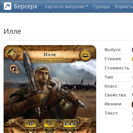
Берсерк
Карты по выпускам
Турниры
Формат
Илле
Выпуск
Стихия
Стоимость
Тип
Класс
Свойства
Иконки
Текст