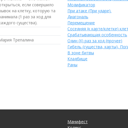
открыться, если совершило
Модификатор
рывок на клетку, которую та
При атаке (При ударе).
занимала (1 раз за ход для
Диагональ
каждого существа).
Перемещение
Соседняя (к карте/клетке) кле
Срабатывающая особенность
Мария Трепалина
Один (Х) раз за ход (прочее)
Гибель (существа, карты), Пог
В зоне битвы
Кладбище
Раны
Манифест
Кодекс