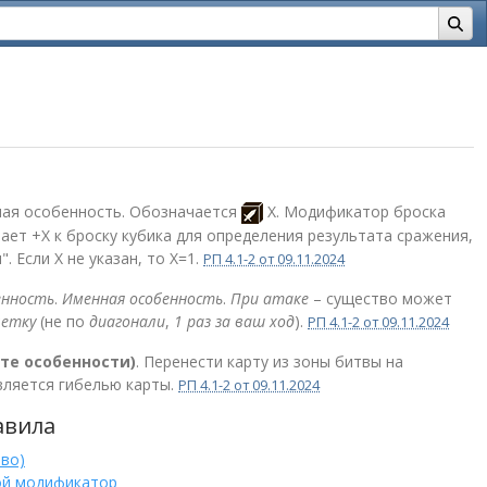
ая особенность. Обозначается
X. Модификатор броска
чает +X к броску кубика для определения результата сражения,
. Если X не указан, то Х=1.
РП 4.1-2 от 09.11.2024
енность
.
Именная особенность
.
При атаке
– существо может
летку
(не по
диагонали
,
1 раз за ваш ход
).
РП 4.1-2 от 09.11.2024
сте особенности)
. Перенести карту из зоны битвы на
Является гибелью карты.
РП 4.1-2 от 09.11.2024
авила
тво)
ой модификатор