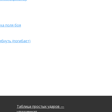
тка поля боя
ибнуть (погибает)
Таблица простых ударов —
улучшенная