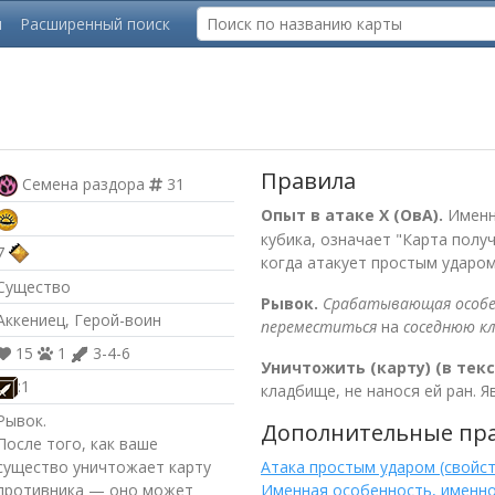
ы
Расширенный поиск
Правила
Семена раздора
31
Опыт в атаке Х (ОвА).
Именн
кубика, означает "Карта полу
7
когда атакует простым ударом"
Существо
Рывок.
Срабатывающая особ
Аккениец, Герой-воин
переместиться
на
соседнюю к
15
1
3-4-6
Уничтожить (карту) (в тек
:1
кладбище, не нанося ей ран. 
Рывок.
Дополнительные пр
После того, как ваше
существо уничтожает карту
Атака простым ударом (свойс
противника — оно может
Именная особенность, именн