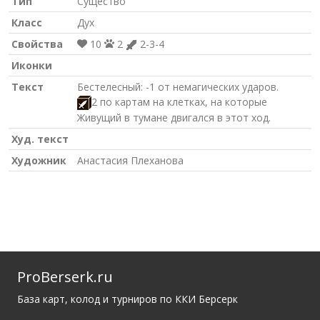
Тип
Существо
Класс
Дух
Свойства
10
2
2-3-4
Иконки
Текст
Бестелесный: -1 от немагических ударов.
2 по картам на клетках, на которые
Живущий в тумане двигался в этот ход.
Худ. текст
Художник
Анастасия Плеханова
ProBerserk.ru
База карт, колод и турниров по ККИ Берсерк