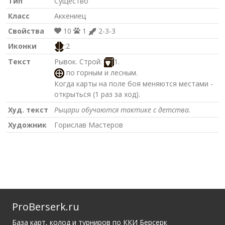
Тип
Существо
Класс
Аккениец
Свойства
10
1
2-3-3
Иконки
:2
Текст
Рывок. Строй:
1.
по горным и лесным.
Когда карты на поле боя меняются местами -
открыться (1 раз за ход).
Худ. текст
Рыцари обучаются тактике с детства.
Художник
Горислав Мастеров
ProBerserk.ru
База карт, колод и турниров по ККИ Берсерк