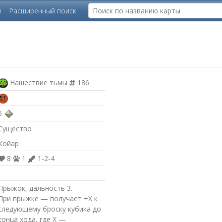
ы
Расширенный поиск
Нашествие тьмы
186
5
Существо
Койар
8
1
1-2-4
Прыжок, дальность 3.
При прыжке — получает +X к
следующему броску кубика до
конца хода, где X —