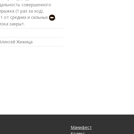
дальность совершенного
прыжка (1 раз за ход).
-1 от средних и сильных
,
пока закрыт.
Алексей Жижица
Манифест
Кодекс