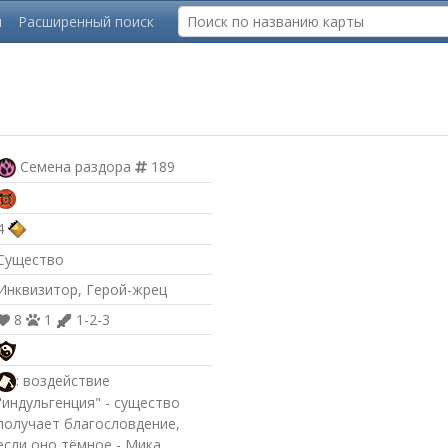
ы
Расширенный поиск
Семена раздора
189
4
Существо
Инквизитор, Герой-жрец
8
1
1-2-3
: воздействие
"индульгенция" - существо
получает благословдение,
если оно тёмное - Мика