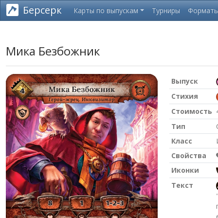
Берсерк
Карты по выпускам
Турниры
Формат
Мика Безбожник
Выпуск
Стихия
Стоимость
Тип
Класс
Свойства
Иконки
Текст