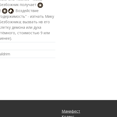
Безбожник получает
.
2
: Воздействие
"одержимость" - изгнать Мику
Безбожника; вызвать нв его
клетку демона или духа
(тёмного, стоимостью 9 или
менее).
uildrim
Манифест
Кодекс