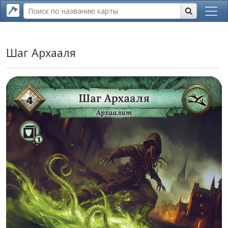
Шаг Архааля