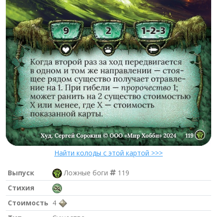
Найти колоды с этой картой >>>
Выпуск
Ложные боги
119
Стихия
Стоимость
4