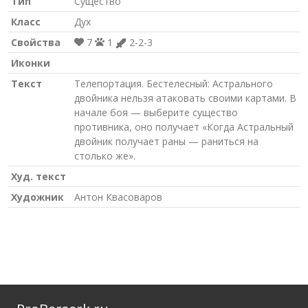
Тип
Существо
Класс
Дух
Свойства
7
1
2-2-3
Иконки
Текст
Телепортация. Бестелесный: Астрального
двойника нельзя атаковать своими картами. В
начале боя — выберите существо
противника, оно получает «Когда Астральный
двойник получает раны — раниться на
столько же».
Худ. текст
Художник
Антон Квасоваров