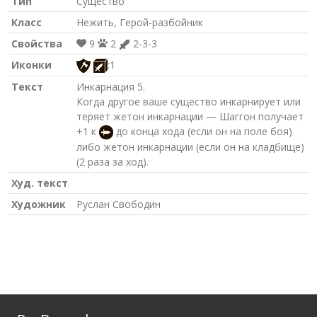
Тип
Существо
Класс
Нежить, Герой-разбойник
Свойства
9
2
2-3-3
Иконки
:1
Текст
Инкарнация 5.
Когда другое ваше существо инкарнирует или
теряет жетон инкарнации — Шаггон получает
+1 к
до конца хода (если он на поле боя)
либо жетон инкарнации (если он на кладбище)
(2 раза за ход).
Худ. текст
Художник
Руслан Свободин