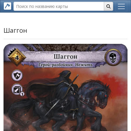
Шаггон