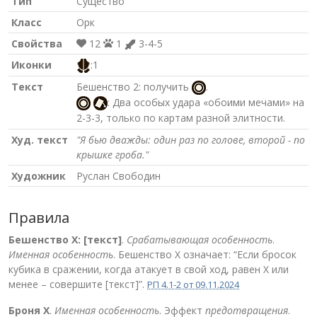
Тип
Существо
Класс
Орк
Свойства
12
1
3-4-5
Иконки
:1
Текст
Бешенство 2: получить
.
: Два особых удара «обоими мечами» на
2-3-3, только по картам разной элитности.
Худ. текст
"Я бью дважды: один раз по голове, второй - по
крышке гроба."
Художник
Руслан Свободин
Правила
Бешенство Х: [текст]
.
Срабатывающая особенность
.
Именная особенность
. Бешенство X означает: “Если бросок
кубика в сражении, когда атакует в свой ход, равен Х или
менее – совершите [текст]”.
РП 4.1-2 от 09.11.2024
Броня Х
.
Именная особенность
. Эффект
предотвращения
.