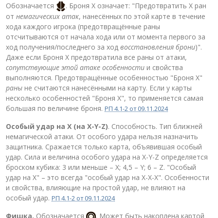
Обозначается
. Броня Х означает: "Предотвратить X ран
от
немагических атак
, нанесённых по этой карте в течение
хода каждого игрока (предотвращённые раны
отсчитываются от начала хода или от момента первого за
ход получения/последнего за ход
восстановления брони
)".
Даже если Броня Х предотвратила все раны от атаки,
сопутствующие этой атаке особенности
и свойства
выполняются. Предотвращённые особенностью "Броня X"
раны
не считаются нанесёнными на карту. Если у карты
несколько особенностей "Броня Х", то применяется самая
большая по величине броня.
РП 4.1-2 от 09.11.2024
Особый удар на Х (на X-Y-Z)
. Способность. Тип ближней
немагической атаки. От особого удара нельзя назначить
защитника. Сражается только карта, объявившая особый
удар. Сила и величина особого удара на X-Y-Z определяется
броском кубика: 3 или меньше – X; 4,5 – Y; 6 – Z. "Особый
удар на Х" – это всегда "особый удар на X-X-X". Особенности
и свойства, влияющие на простой удар, не влияют на
особый удар.
РП 4.1-2 от 09.11.2024
Фишка.
Обозначается
. Может быть накоплена картой