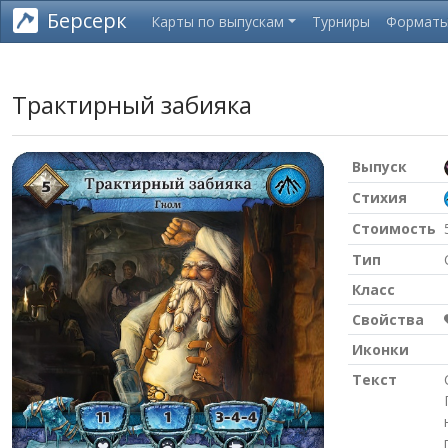
Берсерк
Карты по выпускам
Турниры
Формат
Трактирный забияка
Выпуск
Стихия
Стоимость
Тип
Класс
Свойства
Иконки
Текст