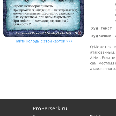
Худ. текст
Художник
Найти колоды с этой картой >>>
Q:Может ли п
атакованным, 
A:Нет. Если н
сам, местами 
атакованного.
ProBerserk.ru