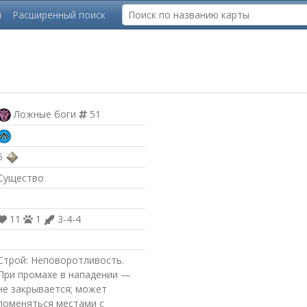
ы
Расширенный поиск
Ложные боги
51
5
Существо
11
1
3-4-4
Строй: Неповоротливость.
При промахе в нападении —
не закрывается; может
поменяться местами с