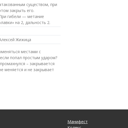
атакованным существом, при
этом закрыть его.
При гибели — метание
«лавки» на 2, дальность 2.
Алексей Жижица
оменяться местами с
если попал простым ударом?
е промахнулся – закрывается
не меняется и не закрывает
Манифест
Кодекс