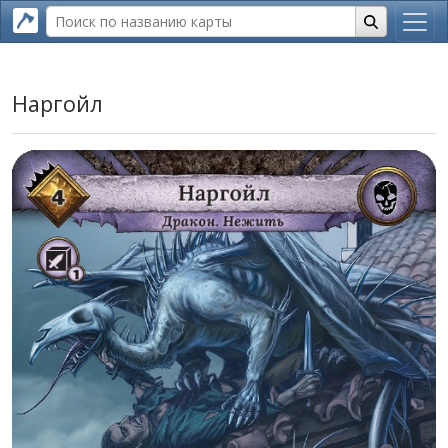
Наргойл