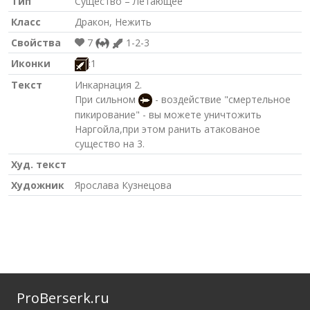
Тип
Существо – Летающее
Класс
Дракон, Нежить
Свойства
7
1-2-3
Иконки
:1
Текст
Инкарнация 2.
При сильном
- воздействие "смертельное
пикирование" - вы можете уничтожить
Наргойла,при этом ранить атакованое
существо на 3.
Худ. текст
Художник
Ярослава Кузнецова
ProBerserk.ru