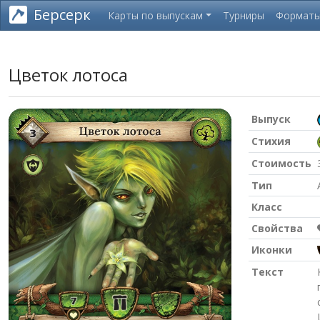
Берсерк
Карты по выпускам
Турниры
Формат
Цветок лотоса
Выпуск
Стихия
Стоимость
Тип
Класс
Свойства
Иконки
Текст