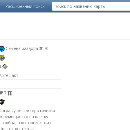
ы
Расширенный поиск
Семена раздора
70
3
Артефакт
7
Когда существо противника
перемещается на клетку
столбца, в котором стоит
Цветок лотоса —