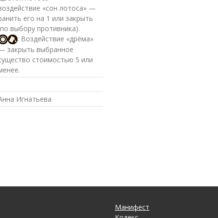
воздействие «сон лотоса» —
ранить его на 1 или закрыть
(по выбору противника).
: Воздействие «дрёма»
— закрыть выбранное
существо стоимостью 5 или
менее.
Анна Игнатьева
Манифест
Кодекс