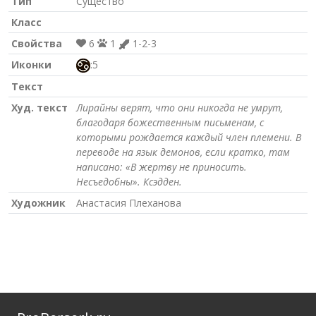
Тип
Существо
Класс
Свойства
6
1
1-2-3
Иконки
:5
Текст
Худ. текст
Лирайны верят, что они никогда не умрут,
благодаря божественным письменам, с
которыми рождается каждый член племени. В
переводе на язык демонов, если кратко, там
написано: «В жертву не приносить.
Несъедобны». Ксэдден.
Художник
Анастасия Плеханова