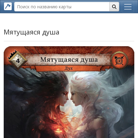
Мятущаяся душа