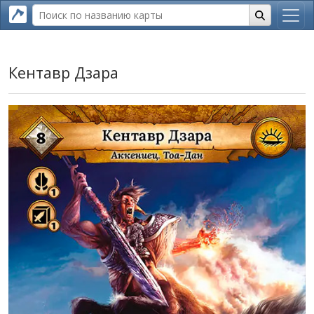
Кентавр Дзара