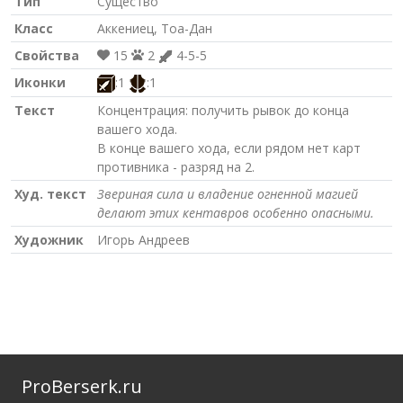
Тип
Существо
Класс
Аккениец, Тоа-Дан
Свойства
15
2
4-5-5
Иконки
:1
:1
Текст
Концентрация: получить рывок до конца
вашего хода.
В конце вашего хода, если рядом нет карт
противника - разряд на 2.
Худ. текст
Звериная сила и владение огненной магией
делают этих кентавров особенно опасными.
Художник
Игорь Андреев
ProBerserk.ru