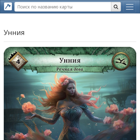
Унния