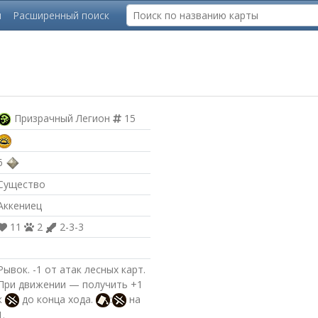
ы
Расширенный поиск
Призрачный Легион
15
6
Существо
Аккениец
11
2
2-3-3
Рывок. -1 от атак лесных карт.
При движении — получить +1
к
до конца хода.
:
на
1.