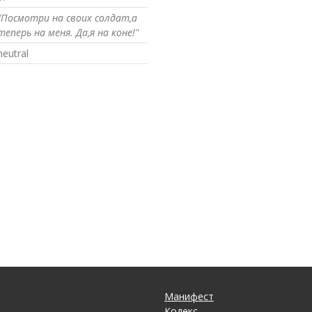
"Посмотри на своих солдат,а
теперь на меня. Да,я на коне!"
neutral
Манифест
Кодекс