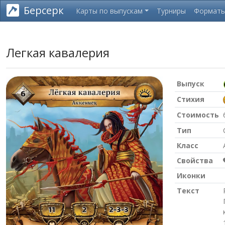
Берсерк
Карты по выпускам
Турниры
Формат
Легкая кавалерия
Выпуск
Стихия
Стоимость
Тип
Класс
Свойства
Иконки
Текст