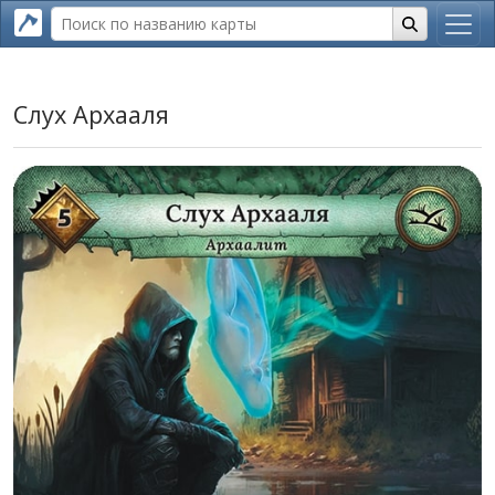
Слух Архааля