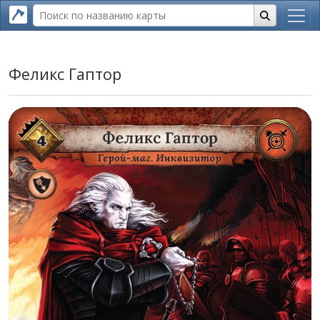
Феликс Гаптор