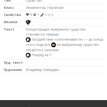
Тип
Существо
Класс
Инквизитор, Герой-маг
Свойства
9
1
1-2-3
Иконки
Текст
Концентрация: выбранное существо
становится тёмным.
: Воздействие «сила ненависти» — до конца
этого хода все
по выбранному существо
сводятся к сильным.
: Разряд на 1.
Худ. текст
Художник
Владимир Хамардюк