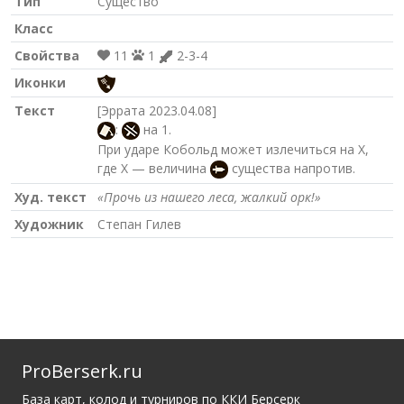
Тип
Существо
Класс
Свойства
11
1
2-3-4
Иконки
Текст
[Эррата 2023.04.08]
:
на 1.
При ударе Кобольд может излечиться на X,
где X — величина
существа напротив.
Худ. текст
«Прочь из нашего леса, жалкий орк!»
Художник
Степан Гилев
ProBerserk.ru
База карт, колод и турниров по ККИ Берсерк