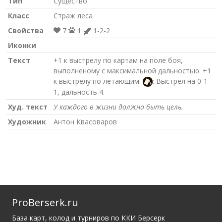
Тип
Существо
Класс
Страж леса
Свойства
7
1
1-2-2
Иконки
Текст
+1 к выстрелу по картам на поле боя,
выполненому с максимальной дальностью. +1
к выстрелу по летающим.
: Выстрел на 0-1-
1, дальность 4.
Худ. текст
У каждого в жизни должна быть цель.
Художник
Антон Квасоваров
ProBerserk.ru
База карт, колод и турниров по ККИ Берсерк