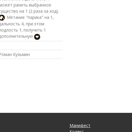
может ранить выбранное
существо на 1 (2 раза за ход).
: Метание "парика" на 1,
дальность 4, при этом
подлость 1; получить 1
дополнительную
.
Роман Кузьмин
Манифест
Кодекс