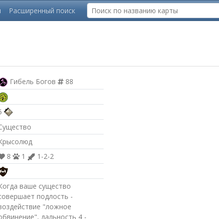
ы
Расширенный поиск
Гибель Богов
88
5
Существо
Крысолюд
8
1
1-2-2
Когда ваше существо
совершает подлость -
воздействие "ложное
обвинение", дальность 4 -