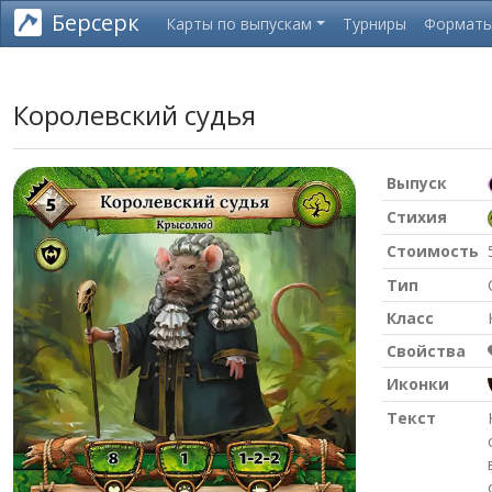
Берсерк
Карты по выпускам
Турниры
Формат
Королевский судья
Выпуск
Стихия
Стоимость
Тип
Класс
Свойства
Иконки
Текст