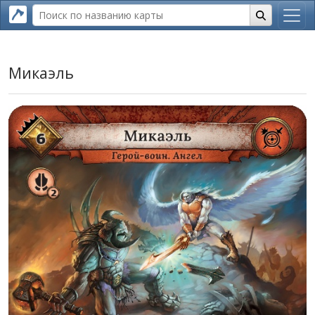
Микаэль