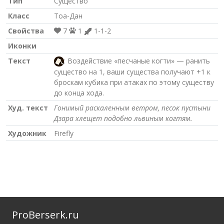
Тип
Существо
Класс
Тоа-Дан
Свойства
7
1
1-1-2
Иконки
Текст
: Воздействие «песчаные когти» — ранить
существо на 1, ваши существа получают +1 к
броскам кубика при атаках по этому существу
до конца хода.
Худ. текст
Гонимый раскаленным ветром, песок пустыни
Дзара хлещет подобно львиным когтям.
Художник
Firefly
ProBerserk.ru