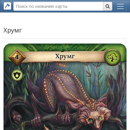
Хрумг