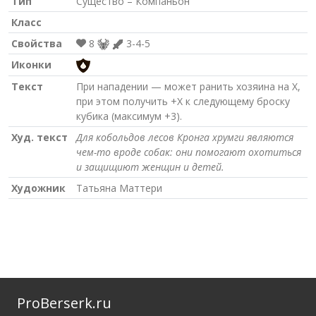
Тип
Существо – Компаньон
Класс
Свойства
8
3-4-5
Иконки
Текст
При нападении — может ранить хозяина на X,
при этом получить +X к следующему броску
кубика (максимум +3).
Худ. текст
Для кобольдов лесов Кронга хрумги являются
чем-то вроде собак: они помогают охотиться
и защищиют женщин и детей.
Художник
Татьяна Маттери
ProBerserk.ru