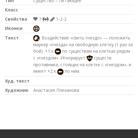
Тип
Существо – Летающее
Класс
Свойства
7
1-2-2
Иконки
Текст
: Воздействие «свить гнездо» — положить
маркер «гнезда» на свободную клетку (1 раз за
бой). +1 к
по существам на клетках рядом
с «гнездом». Игнорирует
существ
противника, стоящих на клетке с «гнездом», и
имеет +2 к
по ним.
Худ. текст
Художник
Анастасия Плеханова