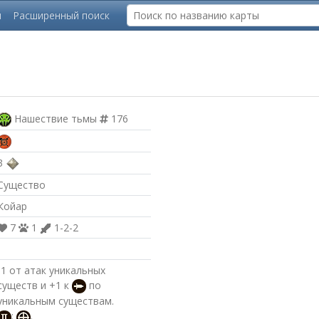
ы
Расширенный поиск
Нашествие тьмы
176
3
Существо
Койар
7
1
1-2-2
-1 от атак уникальных
существ и +1 к
по
уникальным существам.
:
.