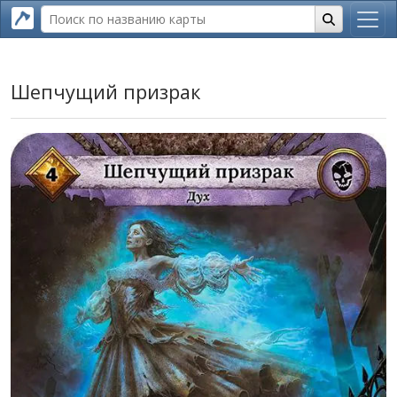
Шепчущий призрак