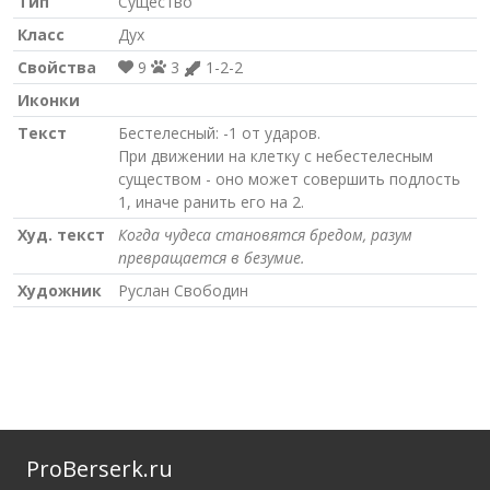
Тип
Существо
Класс
Дух
Свойства
9
3
1-2-2
Иконки
Текст
Бестелесный: -1 от ударов.
При движении на клетку с небестелесным
существом - оно может совершить подлость
1, иначе ранить его на 2.
Худ. текст
Когда чудеса становятся бредом, разум
превращается в безумие.
Художник
Руслан Свободин
ProBerserk.ru